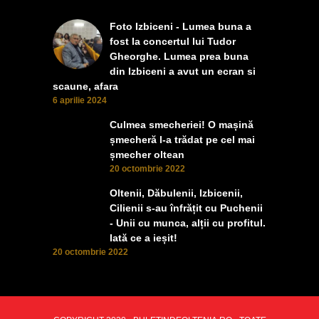
Foto Izbiceni - Lumea buna a
fost la concertul lui Tudor
Gheorghe. Lumea prea buna
din Izbiceni a avut un ecran si
scaune, afara
6 aprilie 2024
Culmea smecheriei! O mașină
șmecheră l-a trădat pe cel mai
șmecher oltean
20 octombrie 2022
Oltenii, Dăbulenii, Izbicenii,
Cilienii s-au înfrățit cu Puchenii
- Unii cu munca, alții cu profitul.
Iată ce a ieșit!
20 octombrie 2022