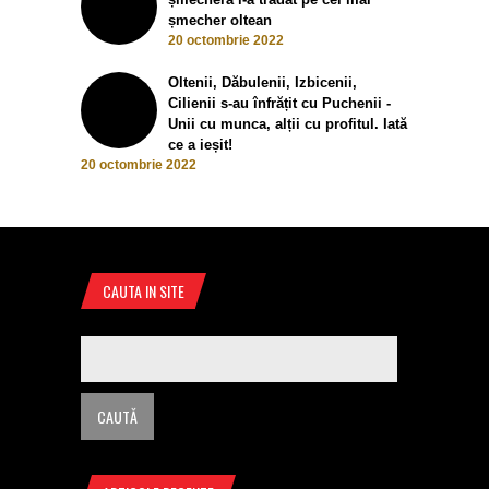
șmecher oltean
20 octombrie 2022
Oltenii, Dăbulenii, Izbicenii,
Cilienii s-au înfrățit cu Puchenii -
Unii cu munca, alții cu profitul. Iată
ce a ieșit!
20 octombrie 2022
CAUTA IN SITE