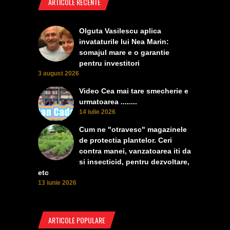
ARTICOLE RECENTE
Olguta Vasilescu aplica
invataturile lui Nea Marin:
somajul mare e o garantie
pentru investitori
3 august 2026
Video Cea mai tare smecherie e
urmatoarea ........
14 iulie 2026
Cum ne "otravesc" magazinele
de protectia plantelor. Ceri
contra manei, vanzatoarea iti da
si insecticid, pentru dezvoltare,
etc
13 iunie 2026
ARTICOLE POPULARE