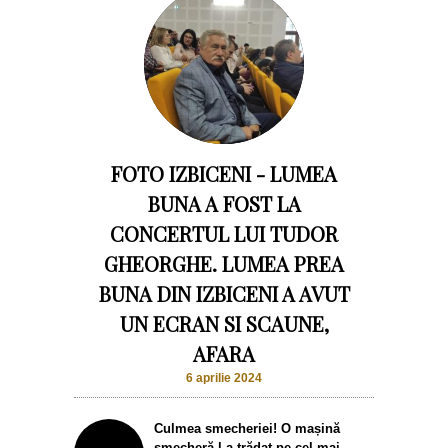
FOTO IZBICENI - LUMEA
BUNA A FOST LA
CONCERTUL LUI TUDOR
GHEORGHE. LUMEA PREA
BUNA DIN IZBICENI A AVUT
UN ECRAN SI SCAUNE,
AFARA
6 aprilie 2024
Culmea smecheriei! O mașină
șmecheră l-a trădat pe cel mai