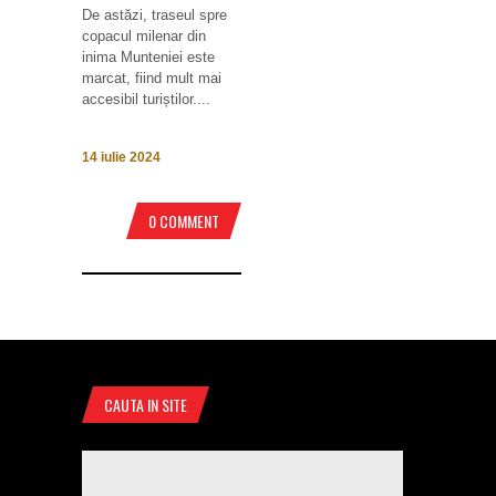
De astăzi, traseul spre
copacul milenar din
inima Munteniei este
marcat, fiind mult mai
accesibil turiștilor....
14 iulie 2024
0 COMMENT
CAUTA IN SITE