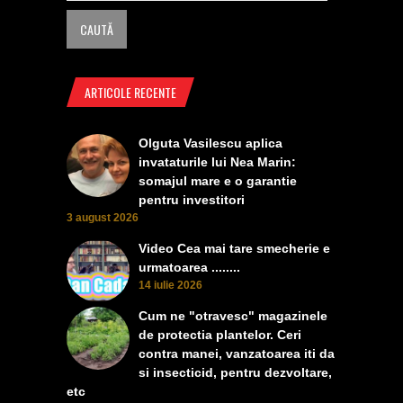
ARTICOLE RECENTE
Olguta Vasilescu aplica
invataturile lui Nea Marin:
somajul mare e o garantie
pentru investitori
3 august 2026
Video Cea mai tare smecherie e
urmatoarea ........
14 iulie 2026
Cum ne "otravesc" magazinele
de protectia plantelor. Ceri
contra manei, vanzatoarea iti da
si insecticid, pentru dezvoltare,
etc