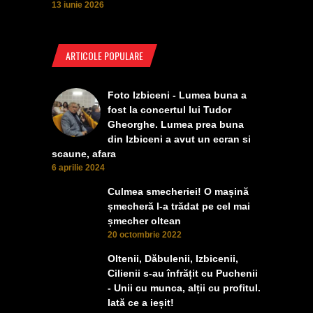
13 iunie 2026
ARTICOLE POPULARE
Foto Izbiceni - Lumea buna a
fost la concertul lui Tudor
Gheorghe. Lumea prea buna
din Izbiceni a avut un ecran si
scaune, afara
6 aprilie 2024
Culmea smecheriei! O mașină
șmecheră l-a trădat pe cel mai
șmecher oltean
20 octombrie 2022
Oltenii, Dăbulenii, Izbicenii,
Cilienii s-au înfrățit cu Puchenii
- Unii cu munca, alții cu profitul.
Iată ce a ieșit!