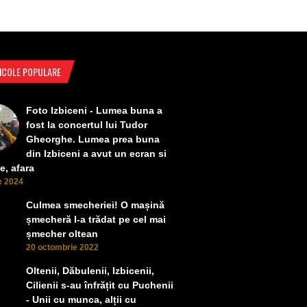
ICOLE POPULARE
Foto Izbiceni - Lumea buna a
fost la concertul lui Tudor
Gheorghe. Lumea prea buna
din Izbiceni a avut un ecran si
e, afara
ie 2024
Culmea smecheriei! O mașină
șmecheră l-a trădat pe cel mai
șmecher oltean
20 octombrie 2022
Oltenii, Dăbulenii, Izbicenii,
Cilienii s-au înfrățit cu Puchenii
- Unii cu munca, alții cu