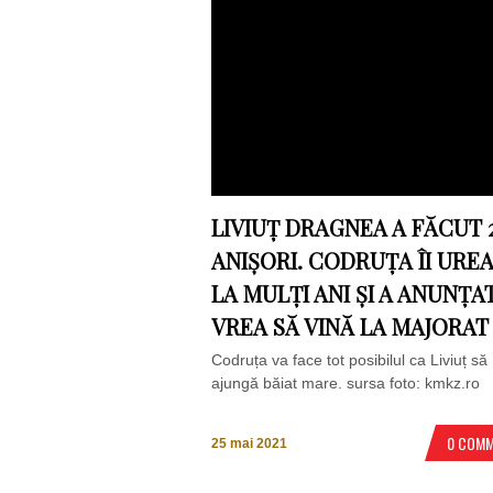
LIVIUȚ DRAGNEA A FĂCUT 
ANIȘORI. CODRUȚA ÎI URE
LA MULȚI ANI ȘI A ANUNȚA
VREA SĂ VINĂ LA MAJORAT
Codruța va face tot posibilul ca Liviuț să
ajungă băiat mare. sursa foto: kmkz.ro
0 COM
25 mai 2021