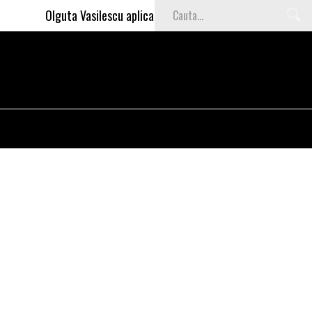
Olguta Vasilescu aplica invataturile lui Nea Marin: somajul m