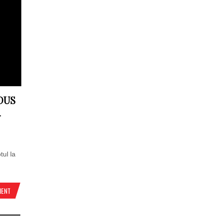
DUS
-
tul la
MENT