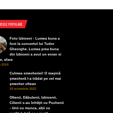
ICOLE POPULARE
Foto Izbiceni - Lumea buna a
fost la concertul lui Tudor
Gheorghe. Lumea prea buna
din Izbiceni a avut un ecran si
e, afara
ie 2024
Culmea smecheriei! O mașină
șmecheră l-a trădat pe cel mai
șmecher oltean
20 octombrie 2022
Oltenii, Dăbulenii, Izbicenii,
Cilienii s-au înfrățit cu Puchenii
- Unii cu munca, alții cu