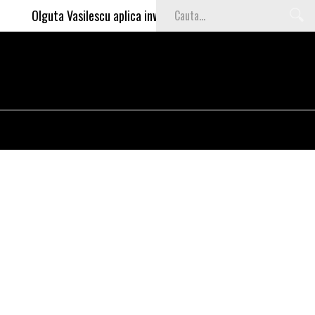
Olguta Vasilescu aplica invataturile lui Nea Marin: somajul mare