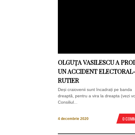
OLGUȚA VASILESCU A PRO
UN ACCIDENT ELECTORAL
RUTIER
Deși craiovenii sunt încadrați pe banda
dreaptă, pentru a vira la dreapta (vezi vo
Consiliul...
0 COM
4 decembrie 2020