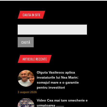
CAUTA IN SITE
ARTICOLE RECENTE
Olguta Vasilescu aplica
invataturile lui Nea Marin:
somajul mare e o garantie
pentru investitori
3 august 2026
Video Cea mai tare smecherie e
urmatoarea ........