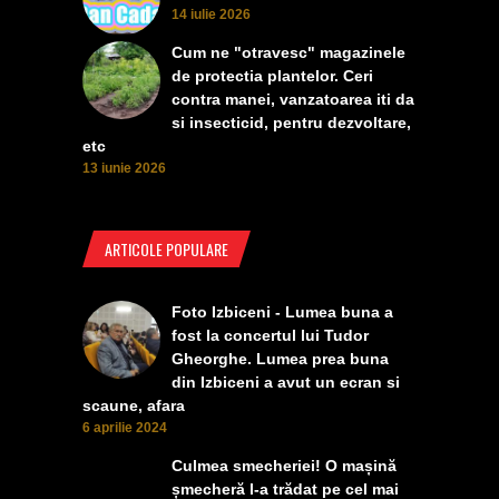
14 iulie 2026
Cum ne "otravesc" magazinele
de protectia plantelor. Ceri
contra manei, vanzatoarea iti da
si insecticid, pentru dezvoltare,
etc
13 iunie 2026
ARTICOLE POPULARE
Foto Izbiceni - Lumea buna a
fost la concertul lui Tudor
Gheorghe. Lumea prea buna
din Izbiceni a avut un ecran si
scaune, afara
6 aprilie 2024
Culmea smecheriei! O mașină
șmecheră l-a trădat pe cel mai