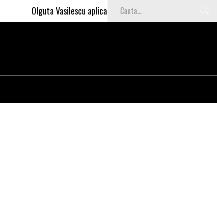
Olguta Vasilescu aplica invataturile lui Nea Marin: somajul 