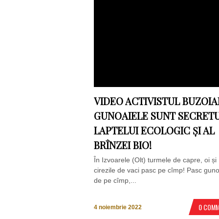
VIDEO ACTIVISTUL BUZOIA
GUNOAIELE SUNT SECRET
LAPTELUI ECOLOGIC ȘI AL
BRÎNZEI BIO!
În Izvoarele (Olt) turmele de capre, oi și
cirezile de vaci pasc pe cîmp! Pasc guno
de pe cîmp,...
0 COM
4 noiembrie 2022