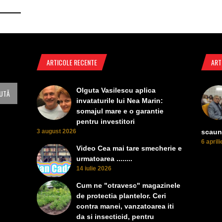
ARTICOLE RECENTE
ART
Olguta Vasilescu aplica
invataturile lui Nea Marin:
somajul mare e o garantie
pentru investitori
3 august 2026
scaun
6 april
Video Cea mai tare smecherie e
urmatoarea ........
14 iulie 2026
Cum ne "otravesc" magazinele
de protectia plantelor. Ceri
contra manei, vanzatoarea iti
da si insecticid, pentru