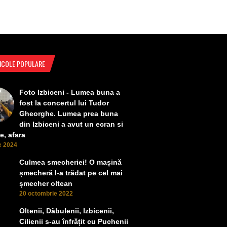
ICOLE POPULARE
Foto Izbiceni - Lumea buna a
fost la concertul lui Tudor
Gheorghe. Lumea prea buna
din Izbiceni a avut un ecran si
e, afara
ie 2024
Culmea smecheriei! O mașină
șmecheră l-a trădat pe cel mai
șmecher oltean
20 octombrie 2022
Oltenii, Dăbulenii, Izbicenii,
Cilienii s-au înfrățit cu Puchenii