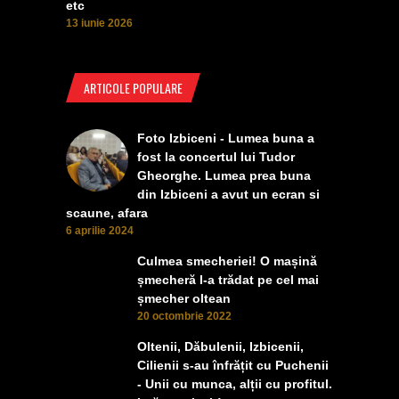
etc
13 iunie 2026
ARTICOLE POPULARE
Foto Izbiceni - Lumea buna a
fost la concertul lui Tudor
Gheorghe. Lumea prea buna
din Izbiceni a avut un ecran si
scaune, afara
6 aprilie 2024
Culmea smecheriei! O mașină
șmecheră l-a trădat pe cel mai
șmecher oltean
20 octombrie 2022
Oltenii, Dăbulenii, Izbicenii,
Cilienii s-au înfrățit cu Puchenii
- Unii cu munca, alții cu profitul.