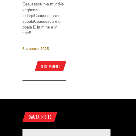
Ceausescu n-a muritNe
vegheaza
indarjitCeausescu e o
scoalaCeausescu e o
boala E in mine e in
tineE...
6 ianuarie 2025
0 COMMENT
CAUTA IN SITE