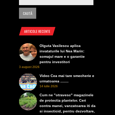
ARTICOLE RECENTE
Olguta Vasilescu aplica
invataturile lui Nea Marin:
somajul mare e o garantie
pentru investitori
3 august 2026
Video Cea mai tare smecherie e
urmatoarea ........
14 iulie 2026
Cum ne "otravesc" magazinele
de protectia plantelor. Ceri
contra manei, vanzatoarea iti da
si insecticid, pentru dezvoltare,