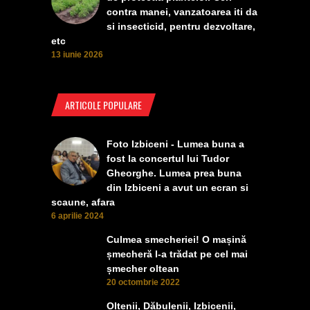
contra manei, vanzatoarea iti da
si insecticid, pentru dezvoltare,
etc
13 iunie 2026
ARTICOLE POPULARE
Foto Izbiceni - Lumea buna a
fost la concertul lui Tudor
Gheorghe. Lumea prea buna
din Izbiceni a avut un ecran si
scaune, afara
6 aprilie 2024
Culmea smecheriei! O mașină
șmecheră l-a trădat pe cel mai
șmecher oltean
20 octombrie 2022
Oltenii, Dăbulenii, Izbicenii,