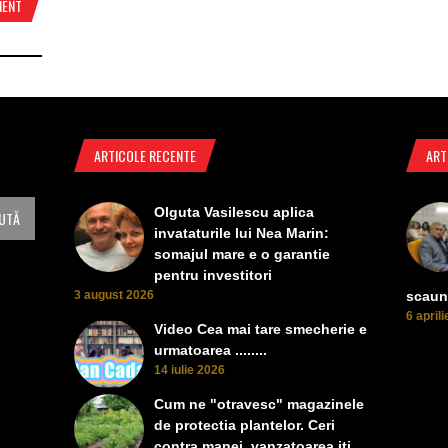
MENT
ARTICOLE RECENTE
ART
Olguta Vasilescu aplica
invataturile lui Nea Marin:
somajul mare e o garantie
pentru investitori
3 august 2026
scaun
6 april
Video Cea mai tare smecherie e
urmatoarea ........
14 iulie 2026
Cum ne "otravesc" magazinele
de protectia plantelor. Ceri
contra manei, vanzatoarea iti