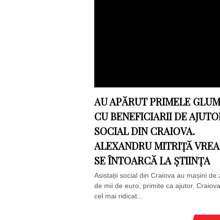
AU APĂRUT PRIMELE GLU
CU BENEFICIARII DE AJUTO
SOCIAL DIN CRAIOVA.
ALEXANDRU MITRIȚĂ VREA
SE ÎNTOARCĂ LA ȘTIINȚA
Asistații social din Craiova au mașini de 
de mii de euro, primite ca ajutor. Craiov
cel mai ridicat...