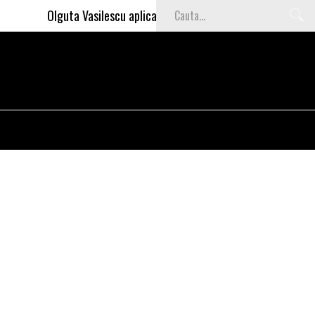
Olguta Vasilescu aplica invataturile lui Nea Marin: somajul m