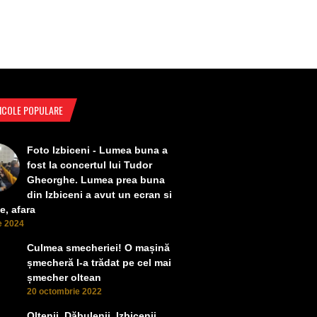
ICOLE POPULARE
Foto Izbiceni - Lumea buna a
fost la concertul lui Tudor
Gheorghe. Lumea prea buna
din Izbiceni a avut un ecran si
e, afara
ie 2024
Culmea smecheriei! O mașină
șmecheră l-a trădat pe cel mai
șmecher oltean
20 octombrie 2022
Oltenii, Dăbulenii, Izbicenii,