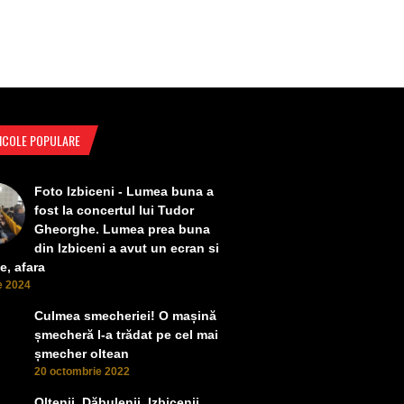
ICOLE POPULARE
Foto Izbiceni - Lumea buna a
fost la concertul lui Tudor
Gheorghe. Lumea prea buna
din Izbiceni a avut un ecran si
e, afara
ie 2024
Culmea smecheriei! O mașină
șmecheră l-a trădat pe cel mai
șmecher oltean
20 octombrie 2022
Oltenii, Dăbulenii, Izbicenii,