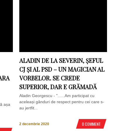
ALADIN DE LA SEVERIN, ȘEFUL
CJ ȘI AL PSD – UN MAGICIAN AL
ȚARA
VORBELOR. SE CREDE
SUPERIOR, DAR E GRĂMADĂ
Aladin Georgescu - "......Am participat cu
aceleași gânduri de respect pentru cei care s-
că așa
au jertfit...
0 COMMENT
2 decembrie 2020