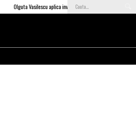
Olguta Vasilescu aplica invataturile lui Nea Marin: somajul mare