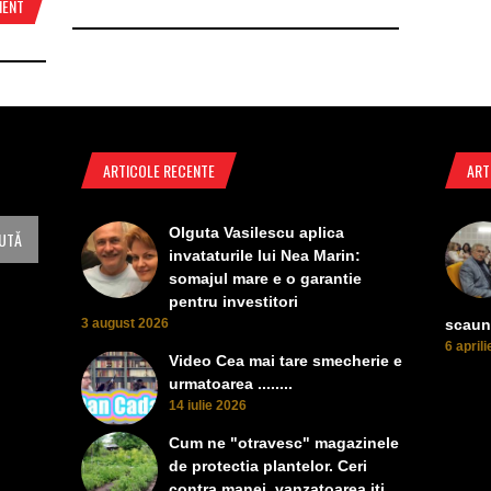
MENT
ARTICOLE RECENTE
ART
Olguta Vasilescu aplica
invataturile lui Nea Marin:
somajul mare e o garantie
pentru investitori
3 august 2026
scaun
6 april
Video Cea mai tare smecherie e
urmatoarea ........
14 iulie 2026
Cum ne "otravesc" magazinele
de protectia plantelor. Ceri
contra manei, vanzatoarea iti