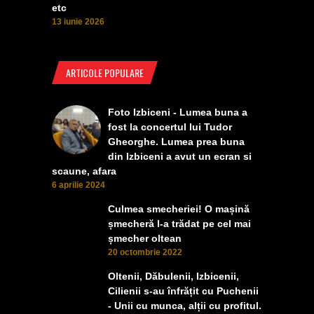
etc
13 iunie 2026
ARTICOLE POPULARE
Foto Izbiceni - Lumea buna a
fost la concertul lui Tudor
Gheorghe. Lumea prea buna
din Izbiceni a avut un ecran si
scaune, afara
6 aprilie 2024
Culmea smecheriei! O mașină
șmecheră l-a trădat pe cel mai
șmecher oltean
20 octombrie 2022
Oltenii, Dăbulenii, Izbicenii,
Cilienii s-au înfrățit cu Puchenii
- Unii cu munca, alții cu profitul.