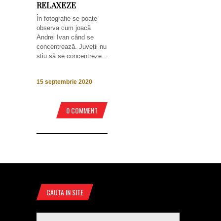
RELAXEZE
În fotografie se poate
observa cum joacă
Andrei Ivan când se
concentrează. Juveții nu
stiu să se concentreze...
15 septembrie 2020
0 COMMENT
CAUTA IN SITE