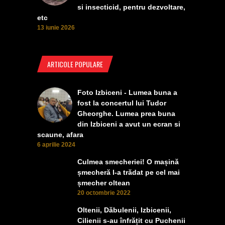
si insecticid, pentru dezvoltare,
etc
13 iunie 2026
ARTICOLE POPULARE
Foto Izbiceni - Lumea buna a
fost la concertul lui Tudor
Gheorghe. Lumea prea buna
din Izbiceni a avut un ecran si
scaune, afara
6 aprilie 2024
Culmea smecheriei! O mașină
șmecheră l-a trădat pe cel mai
șmecher oltean
20 octombrie 2022
Oltenii, Dăbulenii, Izbicenii,
Cilienii s-au înfrățit cu Puchenii