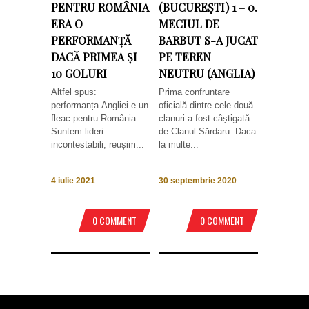
PENTRU ROMÂNIA
(BUCUREȘTI) 1 – 0.
ERA O
MECIUL DE
PERFORMANȚĂ
BARBUT S-A JUCAT
DACĂ PRIMEA ȘI
PE TEREN
10 GOLURI
NEUTRU (ANGLIA)
Altfel spus:
Prima confruntare
performanța Angliei e un
oficială dintre cele două
fleac pentru România.
clanuri a fost câștigată
Suntem lideri
de Clanul Sărdaru. Daca
incontestabili, reușim...
la multe...
4 iulie 2021
30 septembrie 2020
0 COMMENT
0 COMMENT