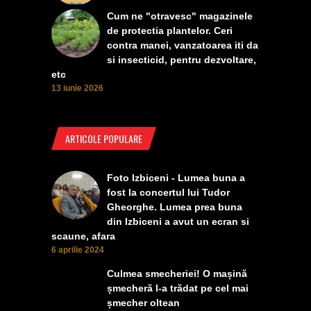
Cum ne "otravesc" magazinele
de protectia plantelor. Ceri
contra manei, vanzatoarea iti da
si insecticid, pentru dezvoltare,
etc
13 iunie 2026
ARTICOLE POPULARE
Foto Izbiceni - Lumea buna a
fost la concertul lui Tudor
Gheorghe. Lumea prea buna
din Izbiceni a avut un ecran si
scaune, afara
6 aprilie 2024
Culmea smecheriei! O mașină
șmecheră l-a trădat pe cel mai
șmecher oltean