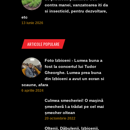
contra manei, vanzatoarea iti da
si insecticid, pentru dezvoltare,
etc
13 iunie 2026
ARTICOLE POPULARE
Foto Izbiceni - Lumea buna a
fost la concertul lui Tudor
Gheorghe. Lumea prea buna
din Izbiceni a avut un ecran si
scaune, afara
6 aprilie 2024
Culmea smecheriei! O mașină
șmecheră l-a trădat pe cel mai
șmecher oltean
20 octombrie 2022
Oltenii, Dăbulenii, Izbicenii,