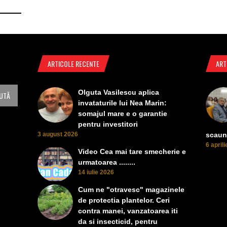
ARTICOLE RECENTE
ART
Olguta Vasilescu aplica
invataturile lui Nea Marin:
somajul mare e o garantie
pentru investitori
3 august 2026
scaun
6 april
Video Cea mai tare smecherie e
urmatoarea ........
14 iulie 2026
Cum ne "otravesc" magazinele
de protectia plantelor. Ceri
contra manei, vanzatoarea iti
da si insecticid, pentru