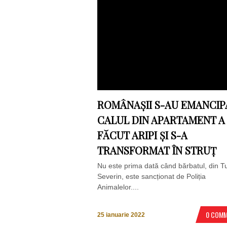
ROMÂNAȘII S-AU EMANCIP
CALUL DIN APARTAMENT A
FĂCUT ARIPI ȘI S-A
TRANSFORMAT ÎN STRUȚ
Nu este prima dată când bărbatul, din T
Severin, este sancționat de Poliția
Animalelor....
0 COM
25 ianuarie 2022