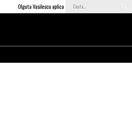
Olguta Vasilescu aplica invataturile lui Nea Marin: somajul ma