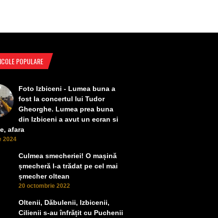
ICOLE POPULARE
Foto Izbiceni - Lumea buna a
fost la concertul lui Tudor
Gheorghe. Lumea prea buna
din Izbiceni a avut un ecran si
e, afara
ie 2024
Culmea smecheriei! O mașină
șmecheră l-a trădat pe cel mai
șmecher oltean
20 octombrie 2022
Oltenii, Dăbulenii, Izbicenii,
Cilienii s-au înfrățit cu Puchenii