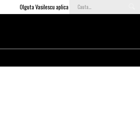
Olguta Vasilescu aplica invataturile lui Nea Marin: somajul ma