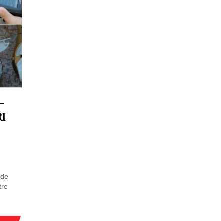
–
I
 de
tre