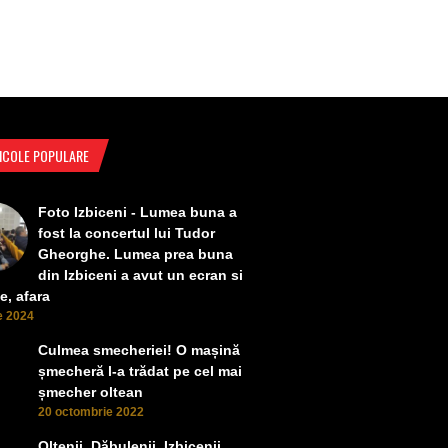
ICOLE POPULARE
Foto Izbiceni - Lumea buna a
fost la concertul lui Tudor
Gheorghe. Lumea prea buna
din Izbiceni a avut un ecran si
e, afara
ie 2024
Culmea smecheriei! O mașină
șmecheră l-a trădat pe cel mai
șmecher oltean
20 octombrie 2022
Oltenii, Dăbulenii, Izbicenii,