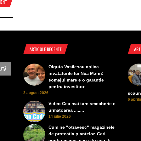
MENT
ARTICOLE RECENTE
ART
Olguta Vasilescu aplica
invataturile lui Nea Marin:
somajul mare e o garantie
pentru investitori
3 august 2026
scaun
6 april
Video Cea mai tare smecherie e
urmatoarea ........
14 iulie 2026
Cum ne "otravesc" magazinele
de protectia plantelor. Ceri
contra manei, vanzatoarea iti