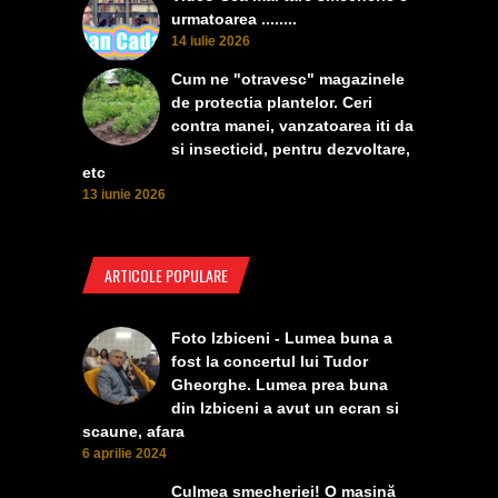
urmatoarea ........
14 iulie 2026
Cum ne "otravesc" magazinele
de protectia plantelor. Ceri
contra manei, vanzatoarea iti da
si insecticid, pentru dezvoltare,
etc
13 iunie 2026
ARTICOLE POPULARE
Foto Izbiceni - Lumea buna a
fost la concertul lui Tudor
Gheorghe. Lumea prea buna
din Izbiceni a avut un ecran si
scaune, afara
6 aprilie 2024
Culmea smecheriei! O mașină