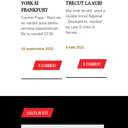
YORK SI
TRECUT LA AUR!
FRANKFURT
Mai mult de atît, omul a
învățat Imnul Național
Cosmin Popa - Rusii ne-
,,Deșteptă-te, române",
au vandut aurul pentru
pe care îl cînta în
pornirea industrializarii.
fiecare...
De la minutul 22:00
8 iulie 2022
19 septembrie 2025
0 COMMENT
0 COMMENT
CAUTA IN SITE