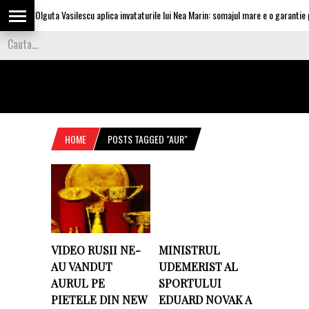
Olguta Vasilescu aplica invataturile lui Nea Marin: somajul mare e o garantie pe
HOME
POSTS TAGGED "AUR"
VIDEO RUSII NE-
MINISTRUL
AU VANDUT
UDEMERIST AL
AURUL PE
SPORTULUI
PIETELE DIN NEW
EDUARD NOVAK A