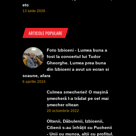
etc
13 iunie 2026
ARTICOLE POPULARE
Foto Izbiceni - Lumea buna a
fost la concertul lui Tudor
Gheorghe. Lumea prea buna
din Izbiceni a avut un ecran si
scaune, afara
6 aprilie 2024
Culmea smecheriei! O mașină
șmecheră l-a trădat pe cel mai
șmecher oltean
20 octombrie 2022
Oltenii, Dăbulenii, Izbicenii,
Cilienii s-au înfrățit cu Puchenii
- Unii cu munca, alții cu profitul.