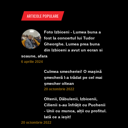
ARTICOLE POPULARE
Foto Izbiceni - Lumea buna a
fost la concertul lui Tudor
Gheorghe. Lumea prea buna
din Izbiceni a avut un ecran si
scaune, afara
6 aprilie 2024
Culmea smecheriei! O mașină
șmecheră l-a trădat pe cel mai
șmecher oltean
20 octombrie 2022
Oltenii, Dăbulenii, Izbicenii,
Cilienii s-au înfrățit cu Puchenii
- Unii cu munca, alții cu profitul.
Iată ce a ieșit!
20 octombrie 2022