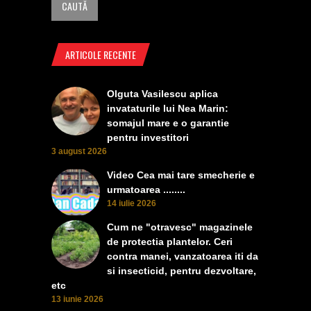
ARTICOLE RECENTE
Olguta Vasilescu aplica
invataturile lui Nea Marin:
somajul mare e o garantie
pentru investitori
3 august 2026
Video Cea mai tare smecherie e
urmatoarea ........
14 iulie 2026
Cum ne "otravesc" magazinele
de protectia plantelor. Ceri
contra manei, vanzatoarea iti da
si insecticid, pentru dezvoltare,
etc
13 iunie 2026