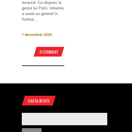
tezaurul. Ca răspuns la
gestul lui Putin, Iohannis
a numit un general în
fruntea...
7 decembrie 2020
0 COMMENT
CAUTA IN SITE