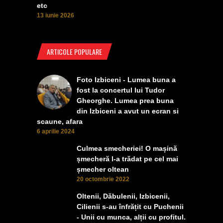
etc
13 iunie 2026
ARTICOLE POPULARE
Foto Izbiceni - Lumea buna a
fost la concertul lui Tudor
Gheorghe. Lumea prea buna
din Izbiceni a avut un ecran si
scaune, afara
6 aprilie 2024
Culmea smecheriei! O mașină
șmecheră l-a trădat pe cel mai
șmecher oltean
20 octombrie 2022
Oltenii, Dăbulenii, Izbicenii,
Cilienii s-au înfrățit cu Puchenii
- Unii cu munca, alții cu profitul.