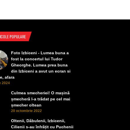
ICOLE POPULARE
Foto Izbiceni - Lumea buna a
fost la concertul lui Tudor
Gheorghe. Lumea prea buna
din Izbiceni a avut un ecran si
e, afara
ie 2024
Culmea smecheriei! O mașină
șmecheră l-a trădat pe cel mai
șmecher oltean
20 octombrie 2022
Oltenii, Dăbulenii, Izbicenii,
Cilienii s-au înfrățit cu Puchenii