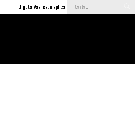
Olguta Vasilescu aplica invataturile lui Nea Marin: somajul ma