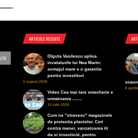
ARTICOLE RECENTE
ART
Olguta Vasilescu aplica
invataturile lui Nea Marin:
somajul mare e o garantie
pentru investitori
3 august 2026
scaun
6 april
Video Cea mai tare smecherie e
urmatoarea ........
14 iulie 2026
Cum ne "otravesc" magazinele
de protectia plantelor. Ceri
contra manei, vanzatoarea iti
da si insecticid, pentru