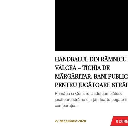
HANDBALUL DIN RÂMNICU
VÂLCEA – TICHIA DE
MĂRGĂRITAR. BANI PUBLIC
PENTRU JUCĂTOARE STRĂ
Primăria și Consiliul Județean plătesc
jucătoare străine din țări foarte bogate î
comparație...
0 COM
27 decembrie 2020