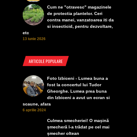
Cum ne "otravesc" magazinele
de protectia plantelor. Ceri
contra manei, vanzatoarea iti da
si insecticid, pentru dezvoltare,
etc
13 iunie 2026
ARTICOLE POPULARE
Foto Izbiceni - Lumea buna a
fost la concertul lui Tudor
Gheorghe. Lumea prea buna
din Izbiceni a avut un ecran si
scaune, afara
6 aprilie 2024
Culmea smecheriei! O mașină
șmecheră l-a trădat pe cel mai
șmecher oltean