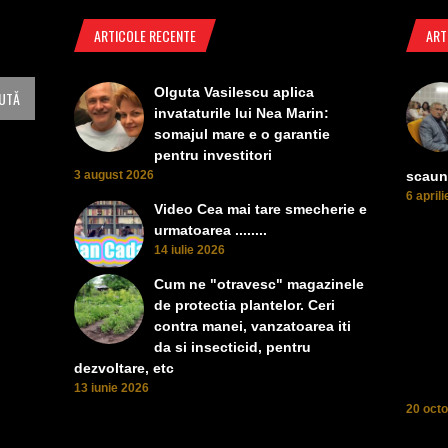
ARTICOLE RECENTE
ART
Olguta Vasilescu aplica
invataturile lui Nea Marin:
somajul mare e o garantie
pentru investitori
3 august 2026
scaun
6 april
Video Cea mai tare smecherie e
urmatoarea ........
14 iulie 2026
Cum ne "otravesc" magazinele
de protectia plantelor. Ceri
contra manei, vanzatoarea iti
da si insecticid, pentru
dezvoltare, etc
13 iunie 2026
20 oct