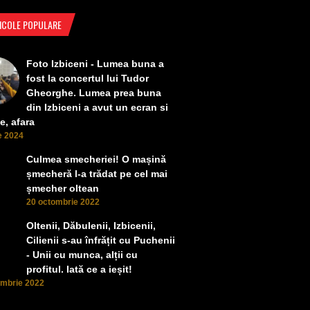
ICOLE POPULARE
Foto Izbiceni - Lumea buna a
fost la concertul lui Tudor
Gheorghe. Lumea prea buna
din Izbiceni a avut un ecran si
e, afara
ie 2024
Culmea smecheriei! O mașină
șmecheră l-a trădat pe cel mai
șmecher oltean
20 octombrie 2022
Oltenii, Dăbulenii, Izbicenii,
Cilienii s-au înfrățit cu Puchenii
- Unii cu munca, alții cu
profitul. Iată ce a ieșit!
ombrie 2022