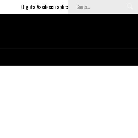
Olguta Vasilescu aplica invataturile lui Nea Marin: somajul 