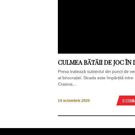
CULMEA BĂTĂII DE JOC ÎN 
Presa tratează subiectul din punct de v
al birocrației. Strada este împărțită intre
Craiova...
0 COM
14 octombrie 2020