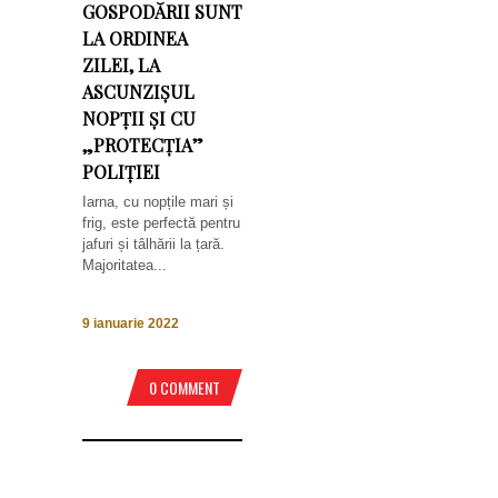
GOSPODĂRII SUNT
LA ORDINEA
ZILEI, LA
ASCUNZIȘUL
NOPȚII ȘI CU
„PROTECȚIA”
POLIȚIEI
Iarna, cu nopțile mari și
frig, este perfectă pentru
jafuri și tâlhării la țară.
Majoritatea...
9 ianuarie 2022
0 COMMENT