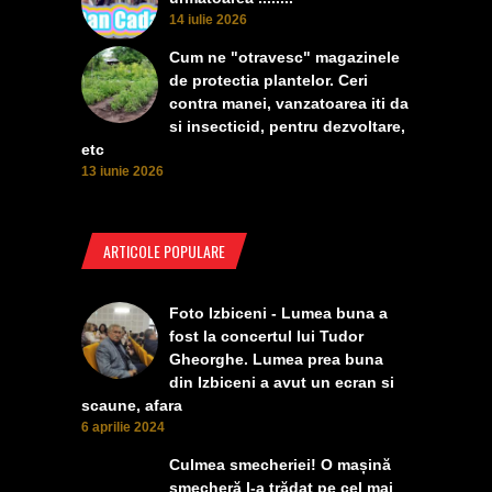
14 iulie 2026
Cum ne "otravesc" magazinele
de protectia plantelor. Ceri
contra manei, vanzatoarea iti da
si insecticid, pentru dezvoltare,
etc
13 iunie 2026
ARTICOLE POPULARE
Foto Izbiceni - Lumea buna a
fost la concertul lui Tudor
Gheorghe. Lumea prea buna
din Izbiceni a avut un ecran si
scaune, afara
6 aprilie 2024
Culmea smecheriei! O mașină
șmecheră l-a trădat pe cel mai