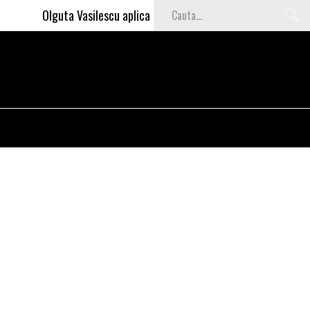
Olguta Vasilescu aplica invataturile lui Nea Marin: somajul m