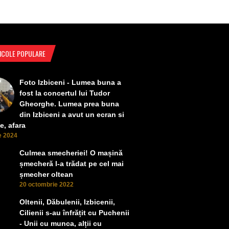
ICOLE POPULARE
Foto Izbiceni - Lumea buna a
fost la concertul lui Tudor
Gheorghe. Lumea prea buna
din Izbiceni a avut un ecran si
e, afara
ie 2024
Culmea smecheriei! O mașină
șmecheră l-a trădat pe cel mai
șmecher oltean
20 octombrie 2022
Oltenii, Dăbulenii, Izbicenii,
Cilienii s-au înfrățit cu Puchenii
- Unii cu munca, alții cu