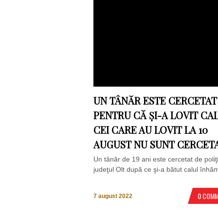
UN TÂNĂR ESTE CERCETAT
PENTRU CĂ ȘI-A LOVIT CAL
CEI CARE AU LOVIT LA 10
AUGUST NU SUNT CERCETA
Un tânăr de 19 ani este cercetat de poliţiş
judeţul Olt după ce şi-a bătut calul înhăm
0 COM
7 august 2022