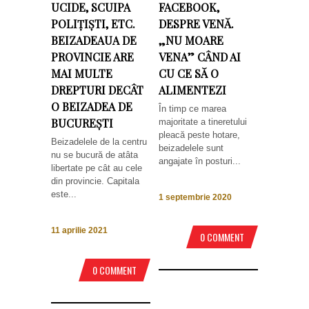
UCIDE, SCUIPA
FACEBOOK,
POLIȚIȘTI, ETC.
DESPRE VENĂ.
BEIZADEAUA DE
„NU MOARE
PROVINCIE ARE
VENA” CÂND AI
MAI MULTE
CU CE SĂ O
DREPTURI DECÂT
ALIMENTEZI
O BEIZADEA DE
În timp ce marea
BUCUREȘTI
majoritate a tineretului
pleacă peste hotare,
Beizadelele de la centru
beizadelele sunt
nu se bucură de atâta
angajate în posturi...
libertate pe cât au cele
din provincie. Capitala
este...
1 septembrie 2020
11 aprilie 2021
0 COMMENT
0 COMMENT