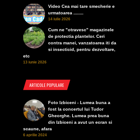
Video Cea mai tare smecherie e
urmatoarea ........
14 iulie 2026
Cum ne "otravesc" magazinele
de protectia plantelor. Ceri
contra manei, vanzatoarea iti da
si insecticid, pentru dezvoltare,
etc
13 iunie 2026
ARTICOLE POPULARE
Foto Izbiceni - Lumea buna a
fost la concertul lui Tudor
Gheorghe. Lumea prea buna
din Izbiceni a avut un ecran si
scaune, afara
6 aprilie 2024