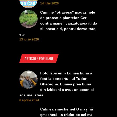
14 iulie 2026
Cum ne "otravesc" magazinele
de protectia plantelor. Ceri
contra manei, vanzatoarea iti da
si insecticid, pentru dezvoltare,
etc
13 iunie 2026
ARTICOLE POPULARE
Foto Izbiceni - Lumea buna a
fost la concertul lui Tudor
Gheorghe. Lumea prea buna
din Izbiceni a avut un ecran si
scaune, afara
6 aprilie 2024
Culmea smecheriei! O mașină
șmecheră l-a trădat pe cel mai