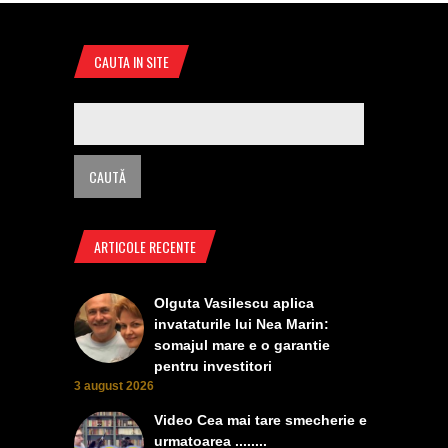
CAUTA IN SITE
ARTICOLE RECENTE
Olguta Vasilescu aplica
invataturile lui Nea Marin:
somajul mare e o garantie
pentru investitori
3 august 2026
Video Cea mai tare smecherie e
urmatoarea ........