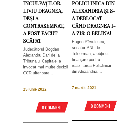
INCULPAȚILOR.
POLICLINICA DIN
LIVIU DRAGNEA,
ALEXANDRIA ȘI S-
DEȘI A
A DEBLOCAT
CONTRASEMNAT,
CÂND DRAGNEA I-
A FOST FĂCUT
A ZIS: O BELINA!
SCĂPAT
Eugen Pîrvulescu,
senator PNL de
Judecătorul Bogdan
Teleorman, a obținut
Alexandru Dari de la
finanțare pentru
Tribunalul Capitalei a
reabilitarea Policlinicii
invocat mai multe decizii
din Alexandria....
CCR ulterioare...
7 martie 2021
25 iunie 2022
0 COMMENT
0 COMMENT