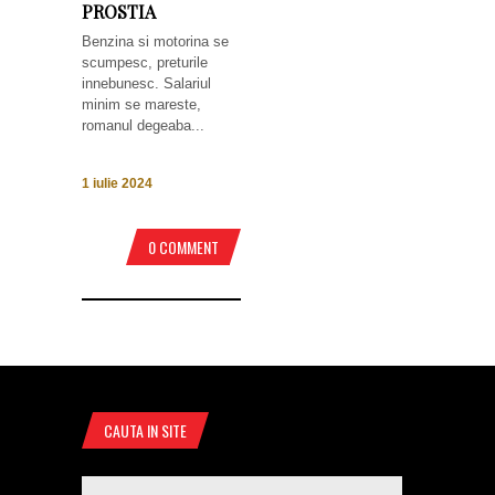
PROSTIA
Benzina si motorina se
scumpesc, preturile
innebunesc. Salariul
minim se mareste,
romanul degeaba...
1 iulie 2024
0 COMMENT
CAUTA IN SITE