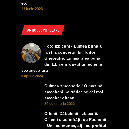
etc
13 iunie 2026
ARTICOLE POPULARE
Foto Izbiceni - Lumea buna a
fost la concertul lui Tudor
Gheorghe. Lumea prea buna
din Izbiceni a avut un ecran si
scaune, afara
6 aprilie 2024
Culmea smecheriei! O mașină
șmecheră l-a trădat pe cel mai
șmecher oltean
20 octombrie 2022
Oltenii, Dăbulenii, Izbicenii,
Cilienii s-au înfrățit cu Puchenii
- Unii cu munca, alții cu profitul.