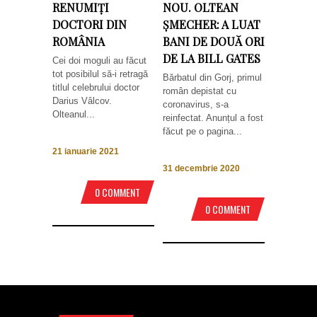
RENUMIȚI
NOU. OLTEAN
DOCTORI DIN
ȘMECHER: A LUAT
ROMÂNIA
BANI DE DOUĂ ORI
DE LA BILL GATES
Cei doi moguli au făcut
tot posibilul să-i retragă
Bărbatul din Gorj, primul
titlul celebrului doctor
român depistat cu
Darius Vâlcov.
coronavirus, s-a
Olteanul...
reinfectat. Anunțul a fost
făcut pe o pagina...
21 ianuarie 2021
31 decembrie 2020
0 COMMENT
0 COMMENT