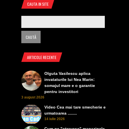
CAUTA IN SITE
ARTICOLE RECENTE
Olguta Vasilescu aplica
invataturile lui Nea Marin:
somajul mare e o garantie
pentru investitori
3 august 2026
Video Cea mai tare smecherie e
urmatoarea ........
14 iulie 2026
Cum ne "otravesc" magazinele