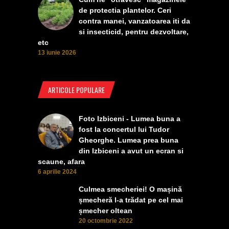
de protectia plantelor. Ceri
contra manei, vanzatoarea iti da
si insecticid, pentru dezvoltare,
etc
13 iunie 2026
ARTICOLE POPULARE
Foto Izbiceni - Lumea buna a
fost la concertul lui Tudor
Gheorghe. Lumea prea buna
din Izbiceni a avut un ecran si
scaune, afara
6 aprilie 2024
Culmea smecheriei! O mașină
șmecheră l-a trădat pe cel mai
șmecher oltean
20 octombrie 2022