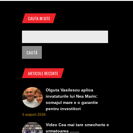
CAUTA IN SITE
ARTICOLE RECENTE
Olguta Vasilescu aplica
invataturile lui Nea Marin:
somajul mare e o garantie
pentru investitori
3 august 2026
Video Cea mai tare smecherie e
urmatoarea ........