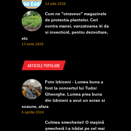
14 iulie 2026
Cum ne "otravesc" magazinele
de protectia plantelor. Ceri
contra manei, vanzatoarea iti da
si insecticid, pentru dezvoltare,
etc
13 iunie 2026
ARTICOLE POPULARE
Foto Izbiceni - Lumea buna a
fost la concertul lui Tudor
Gheorghe. Lumea prea buna
din Izbiceni a avut un ecran si
scaune, afara
6 aprilie 2024
Culmea smecheriei! O mașină
șmecheră l-a trădat pe cel mai