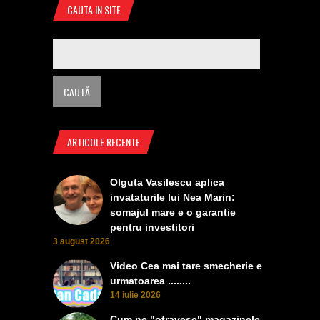
CAUTA IN SITE
ARTICOLE RECENTE
Olguta Vasilescu aplica
invataturile lui Nea Marin:
somajul mare e o garantie
pentru investitori
3 august 2026
Video Cea mai tare smecherie e
urmatoarea ........
14 iulie 2026
Cum ne "otravesc" magazinele