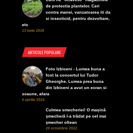
de protectia plantelor. Ceri
contra manei, vanzatoarea iti da
si insecticid, pentru dezvoltare,
etc
13 iunie 2026
ARTICOLE POPULARE
Foto Izbiceni - Lumea buna a
fost la concertul lui Tudor
Gheorghe. Lumea prea buna
din Izbiceni a avut un ecran si
scaune, afara
6 aprilie 2024
Culmea smecheriei! O mașină
șmecheră l-a trădat pe cel mai
șmecher oltean
20 octombrie 2022