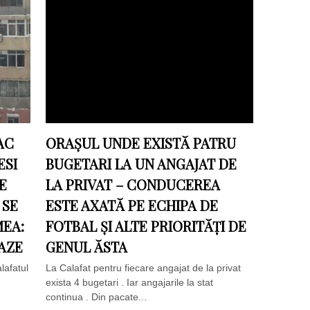
AC
ORAȘUL UNDE EXISTĂ PATRU
ESI
BUGETARI LA UN ANGAJAT DE
E
LA PRIVAT – CONDUCEREA
 SE
ESTE AXATĂ PE ECHIPA DE
MEA:
FOTBAL ȘI ALTE PRIORITĂȚI DE
AZE
GENUL ĂSTA
lafatul
La Calafat pentru fiecare angajat de la privat
exista 4 bugetari . Iar angajarile la stat
continua . Din pacate...