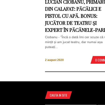
LUCIAN CIOBANU, PRIMAR
DIN CALAFAT: PĂCĂLICI E
PISTOL CU APĂ. BONUS:
JUCĂTOR DE TEATRU ȘI
EXPERT ÎN PĂCĂNELE-PARI
Ciobanu - ”Încă o dată îmi cer scuze că
mințit și am jucat teatru, dar numai așa
puteați...
0 COM
2 august 2020
CAUTA IN SITE