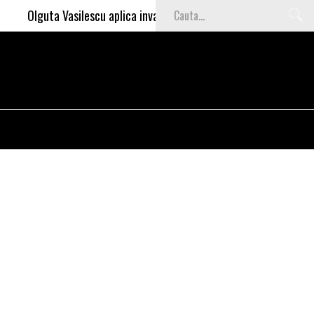
Olguta Vasilescu aplica invataturile lui Nea Marin: somajul mare e