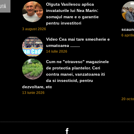
Olguta Vasilescu aplica
invataturile lui Nea Marin:
somajul mare e o garantie
pentru investitori
3 august 2026
scaun
6 april
Video Cea mai tare smecherie e
urmatoarea ........
14 iulie 2026
Cum ne "otravesc" magazinele
de protectia plantelor. Ceri
contra manei, vanzatoarea iti
da si insecticid, pentru
dezvoltare, etc
13 iunie 2026
20 oct