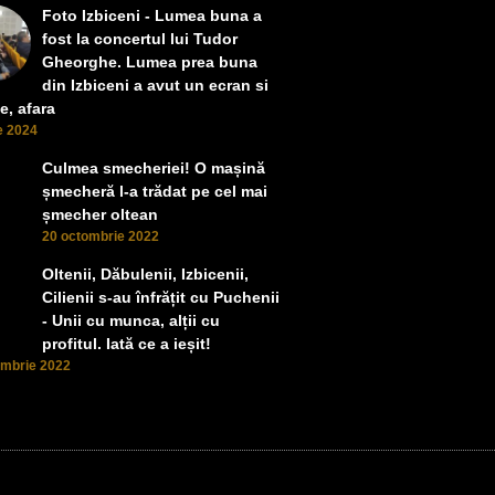
Foto Izbiceni - Lumea buna a
fost la concertul lui Tudor
Gheorghe. Lumea prea buna
din Izbiceni a avut un ecran si
e, afara
ie 2024
Culmea smecheriei! O mașină
șmecheră l-a trădat pe cel mai
șmecher oltean
20 octombrie 2022
Oltenii, Dăbulenii, Izbicenii,
Cilienii s-au înfrățit cu Puchenii
- Unii cu munca, alții cu
profitul. Iată ce a ieșit!
ombrie 2022