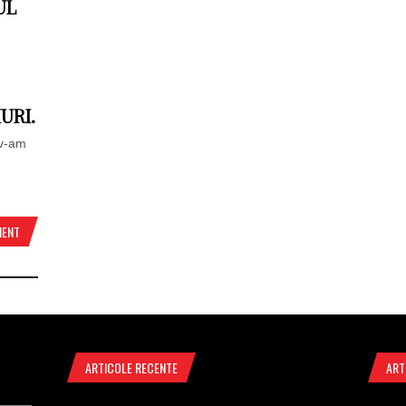
UL
URI.
 v-am
MENT
ARTICOLE RECENTE
ART