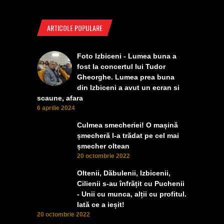
ARTICOLE POPULARE
Foto Izbiceni - Lumea buna a
fost la concertul lui Tudor
Gheorghe. Lumea prea buna
din Izbiceni a avut un ecran si
scaune, afara
6 aprilie 2024
Culmea smecheriei! O mașină
șmecheră l-a trădat pe cel mai
șmecher oltean
20 octombrie 2022
Oltenii, Dăbulenii, Izbicenii,
Cilienii s-au înfrățit cu Puchenii
- Unii cu munca, alții cu profitul.
Iată ce a ieșit!
20 octombrie 2022