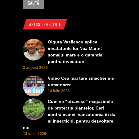
ARTICOLE RECENTE
Olguta Vasilescu aplica
invataturile lui Nea Marin:
somajul mare e o garantie
pentru investitori
3 august 2026
Video Cea mai tare smecherie e
urmatoarea ........
14 iulie 2026
Cum ne "otravesc" magazinele
de protectia plantelor. Ceri
contra manei, vanzatoarea iti da
si insecticid, pentru dezvoltare,
etc
13 iunie 2026