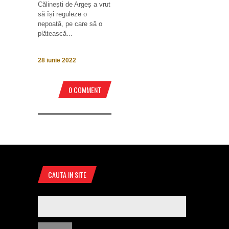
Călinești de Argeș a vrut
să își reguleze o
nepoată, pe care să o
plătească...
28 iunie 2022
0 COMMENT
CAUTA IN SITE