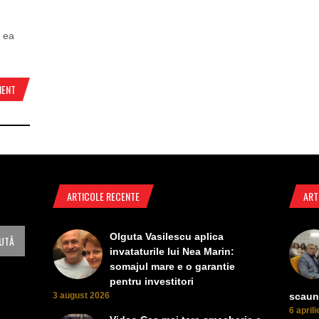
, ea
MENT
ARTICOLE RECENTE
ART
Olguta Vasilescu aplica
invataturile lui Nea Marin:
somajul mare e o garantie
pentru investitori
3 august 2026
scaun
6 april