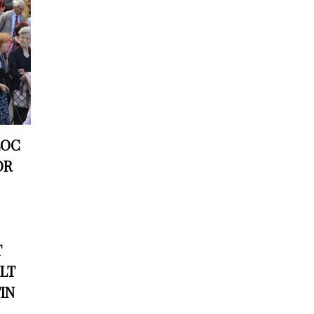
LOC
OR
T
ULT
TIN