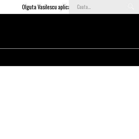
Olguta Vasilescu aplica invataturile lui Nea Marin: somajul m