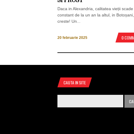
Daca in Alexandria, calitatea vieții scade
constant de la un an la altul, in Botoșani
creste! Un...
0 COM
20 februarie 2025
CAUTA IN SITE