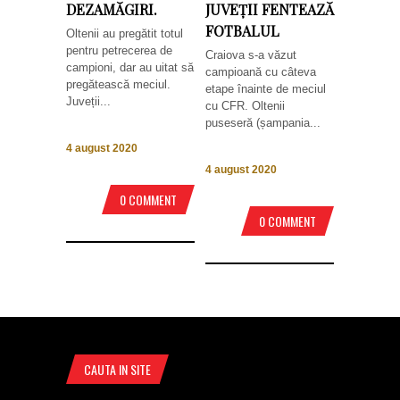
DEZAMĂGIRI.
JUVEȚII FENTEAZĂ
FOTBALUL
Oltenii au pregătit totul
pentru petrecerea de
Craiova s-a văzut
campioni, dar au uitat să
campioană cu câteva
pregătească meciul.
etape înainte de meciul
Juveții...
cu CFR. Oltenii
puseseră (șampania...
4 august 2020
4 august 2020
0 COMMENT
0 COMMENT
CAUTA IN SITE