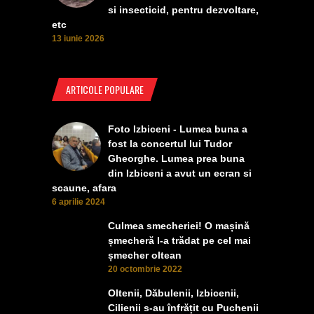
si insecticid, pentru dezvoltare,
etc
13 iunie 2026
ARTICOLE POPULARE
Foto Izbiceni - Lumea buna a
fost la concertul lui Tudor
Gheorghe. Lumea prea buna
din Izbiceni a avut un ecran si
scaune, afara
6 aprilie 2024
Culmea smecheriei! O mașină
șmecheră l-a trădat pe cel mai
șmecher oltean
20 octombrie 2022
Oltenii, Dăbulenii, Izbicenii,
Cilienii s-au înfrățit cu Puchenii