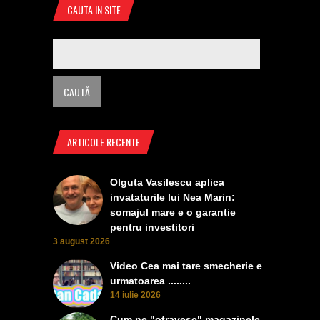
CAUTA IN SITE
ARTICOLE RECENTE
Olguta Vasilescu aplica
invataturile lui Nea Marin:
somajul mare e o garantie
pentru investitori
3 august 2026
Video Cea mai tare smecherie e
urmatoarea ........
14 iulie 2026
Cum ne "otravesc" magazinele