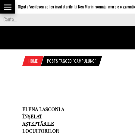
Olguta Vasilescu aplica invataturile lui Nea Marin: somajul mare e o garantie p
HOME
POSTS TAGGED "CAMPULUNG"
ELENA LASCONI A
ÎNȘELAT
AȘTEPTĂRILE
LOCUITORILOR