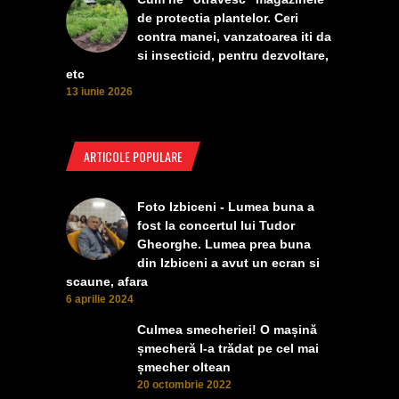
de protectia plantelor. Ceri
contra manei, vanzatoarea iti da
si insecticid, pentru dezvoltare,
etc
13 iunie 2026
ARTICOLE POPULARE
Foto Izbiceni - Lumea buna a
fost la concertul lui Tudor
Gheorghe. Lumea prea buna
din Izbiceni a avut un ecran si
scaune, afara
6 aprilie 2024
Culmea smecheriei! O mașină
șmecheră l-a trădat pe cel mai
șmecher oltean
20 octombrie 2022