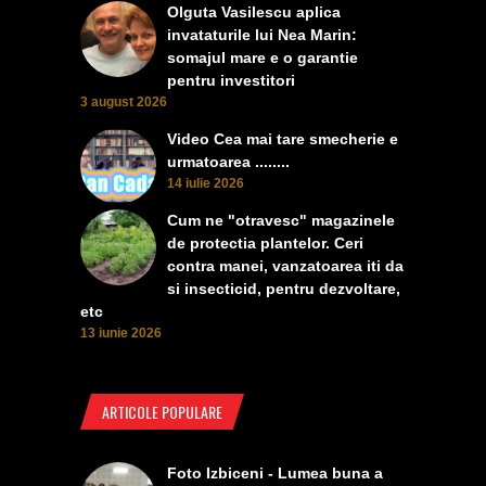
Olguta Vasilescu aplica
invataturile lui Nea Marin:
somajul mare e o garantie
pentru investitori
3 august 2026
Video Cea mai tare smecherie e
urmatoarea ........
14 iulie 2026
Cum ne "otravesc" magazinele
de protectia plantelor. Ceri
contra manei, vanzatoarea iti da
si insecticid, pentru dezvoltare,
etc
13 iunie 2026
ARTICOLE POPULARE
Foto Izbiceni - Lumea buna a