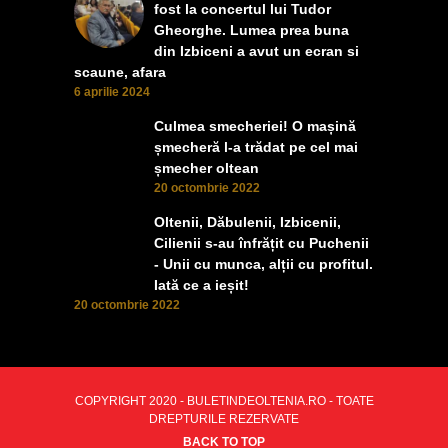
fost la concertul lui Tudor
Gheorghe. Lumea prea buna
din Izbiceni a avut un ecran si
scaune, afara
6 aprilie 2024
Culmea smecheriei! O mașină
șmecheră l-a trădat pe cel mai
șmecher oltean
20 octombrie 2022
Oltenii, Dăbulenii, Izbicenii,
Cilienii s-au înfrățit cu Puchenii
- Unii cu munca, alții cu profitul.
Iată ce a ieșit!
20 octombrie 2022
COPYRIGHT 2020 - BULETINDEOLTENIA.RO - TOATE
DREPTURILE REZERVATE
BACK TO TOP