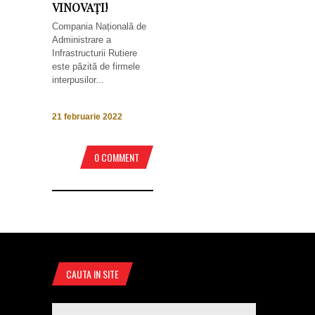
VINOVAȚI!
Compania Națională de
Administrare a
Infrastructurii Rutiere
este păzită de firmele
interpusilor...
21 februarie 2022
0 COMMENT
CAUTA IN SITE