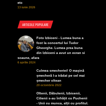
etc
13 iunie 2026
ARTICOLE POPULARE
Foto Izbiceni - Lumea buna a
fost la concertul lui Tudor
Gheorghe. Lumea prea buna
din Izbiceni a avut un ecran si
scaune, afara
6 aprilie 2024
Culmea smecheriei! O mașină
șmecheră l-a trădat pe cel mai
șmecher oltean
20 octombrie 2022
Oltenii, Dăbulenii, Izbicenii,
Cilienii s-au înfrățit cu Puchenii
- Unii cu munca, alții cu profitul.