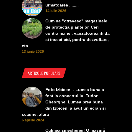
urmatoarea ........
14 iulie 2026
Cum ne "otravesc" magazinele
de protectia plantelor. Ceri
contra manei, vanzatoarea iti da
si insecticid, pentru dezvoltare,
etc
13 iunie 2026
ARTICOLE POPULARE
Foto Izbiceni - Lumea buna a
fost la concertul lui Tudor
Gheorghe. Lumea prea buna
din Izbiceni a avut un ecran si
scaune, afara
6 aprilie 2024
Culmea smecheriei! O mașină