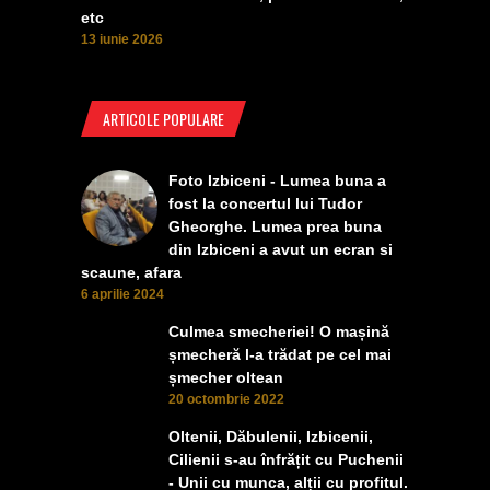
etc
13 iunie 2026
ARTICOLE POPULARE
Foto Izbiceni - Lumea buna a
fost la concertul lui Tudor
Gheorghe. Lumea prea buna
din Izbiceni a avut un ecran si
scaune, afara
6 aprilie 2024
Culmea smecheriei! O mașină
șmecheră l-a trădat pe cel mai
șmecher oltean
20 octombrie 2022
Oltenii, Dăbulenii, Izbicenii,
Cilienii s-au înfrățit cu Puchenii
- Unii cu munca, alții cu profitul.