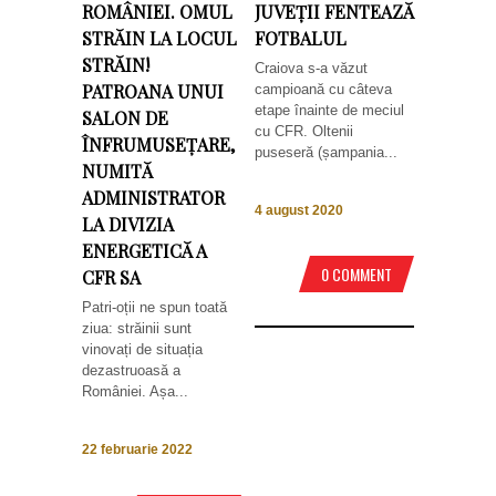
ROMÂNIEI. OMUL
JUVEȚII FENTEAZĂ
STRĂIN LA LOCUL
FOTBALUL
STRĂIN!
Craiova s-a văzut
PATROANA UNUI
campioană cu câteva
etape înainte de meciul
SALON DE
cu CFR. Oltenii
ÎNFRUMUSEȚARE,
puseseră (șampania...
NUMITĂ
ADMINISTRATOR
4 august 2020
LA DIVIZIA
ENERGETICĂ A
0 COMMENT
CFR SA
Patri-oții ne spun toată
ziua: străinii sunt
vinovați de situația
dezastruoasă a
României. Așa...
22 februarie 2022