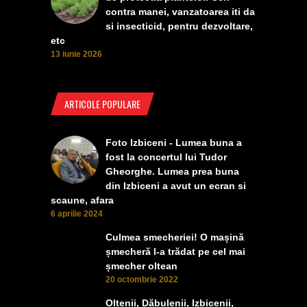
contra manei, vanzatoarea iti da
si insecticid, pentru dezvoltare,
etc
13 iunie 2026
ARTICOLE POPULARE
Foto Izbiceni - Lumea buna a
fost la concertul lui Tudor
Gheorghe. Lumea prea buna
din Izbiceni a avut un ecran si
scaune, afara
6 aprilie 2024
Culmea smecheriei! O mașină
șmecheră l-a trădat pe cel mai
șmecher oltean
20 octombrie 2022
Oltenii, Dăbulenii, Izbicenii,