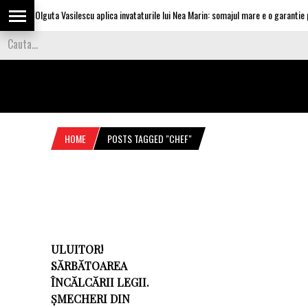
Olguta Vasilescu aplica invataturile lui Nea Marin: somajul mare e o garantie pe
HOME
POSTS TAGGED "CHEF"
ULUITOR!
SĂRBĂTOAREA
ÎNCĂLCĂRII LEGII.
ȘMECHERI DIN