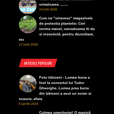
urmatoarea ........
14 iulie 2026
Cum ne "otravesc" magazinele
de protectia plantelor. Ceri
contra manei, vanzatoarea iti da
si insecticid, pentru dezvoltare,
etc
13 iunie 2026
ARTICOLE POPULARE
Foto Izbiceni - Lumea buna a
fost la concertul lui Tudor
Gheorghe. Lumea prea buna
din Izbiceni a avut un ecran si
scaune, afara
6 aprilie 2024
Culmea smecheriei! O mașină