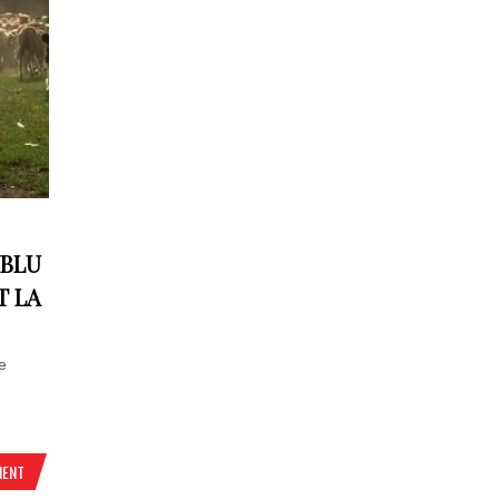
UBLU
T LA
e
MENT