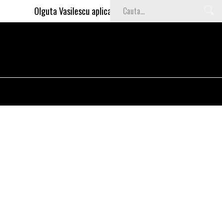
Olguta Vasilescu aplica invataturile lui Nea Marin: somajul m