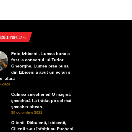
ICOLE POPULARE
Foto Izbiceni - Lumea buna a
fost la concertul lui Tudor
Gheorghe. Lumea prea buna
din Izbiceni a avut un ecran si
e, afara
ie 2024
Culmea smecheriei! O mașină
șmecheră l-a trădat pe cel mai
șmecher oltean
20 octombrie 2022
Oltenii, Dăbulenii, Izbicenii,
Cilienii s-au înfrățit cu Puchenii