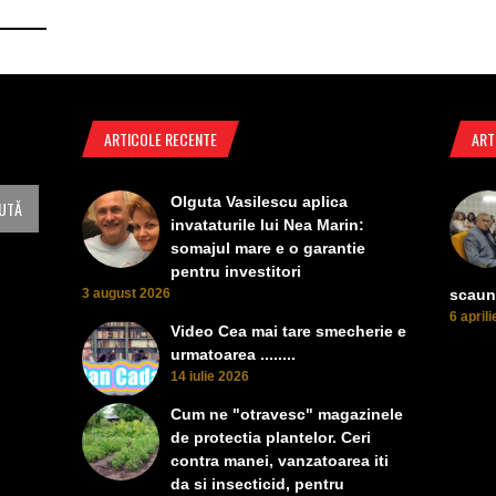
ARTICOLE RECENTE
ART
Olguta Vasilescu aplica
invataturile lui Nea Marin:
somajul mare e o garantie
pentru investitori
3 august 2026
scaun
6 april
Video Cea mai tare smecherie e
urmatoarea ........
14 iulie 2026
Cum ne "otravesc" magazinele
de protectia plantelor. Ceri
contra manei, vanzatoarea iti
da si insecticid, pentru