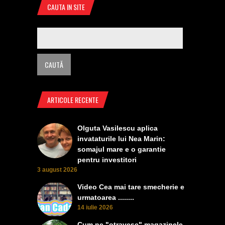
CAUTA IN SITE
ARTICOLE RECENTE
Olguta Vasilescu aplica
invataturile lui Nea Marin:
somajul mare e o garantie
pentru investitori
3 august 2026
Video Cea mai tare smecherie e
urmatoarea ........
14 iulie 2026
Cum ne "otravesc" magazinele