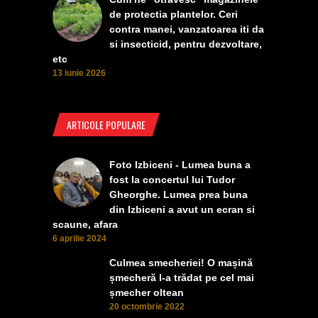
de protectia plantelor. Ceri
contra manei, vanzatoarea iti da
si insecticid, pentru dezvoltare,
etc
13 iunie 2026
ARTICOLE POPULARE
Foto Izbiceni - Lumea buna a
fost la concertul lui Tudor
Gheorghe. Lumea prea buna
din Izbiceni a avut un ecran si
scaune, afara
6 aprilie 2024
Culmea smecheriei! O mașină
șmecheră l-a trădat pe cel mai
șmecher oltean
20 octombrie 2022