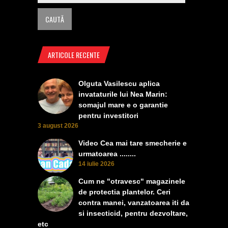
ARTICOLE RECENTE
Olguta Vasilescu aplica
invataturile lui Nea Marin:
somajul mare e o garantie
pentru investitori
3 august 2026
Video Cea mai tare smecherie e
urmatoarea ........
14 iulie 2026
Cum ne "otravesc" magazinele
de protectia plantelor. Ceri
contra manei, vanzatoarea iti da
si insecticid, pentru dezvoltare,
etc