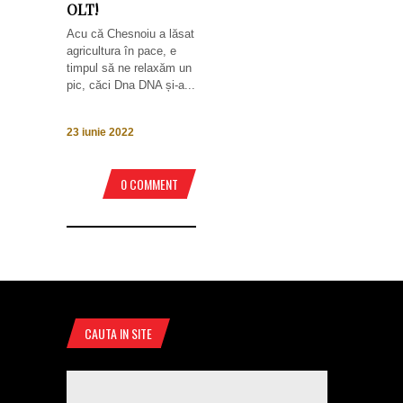
OLT!
Acu că Chesnoiu a lăsat
agricultura în pace, e
timpul să ne relaxăm un
pic, căci Dna DNA și-a...
23 iunie 2022
0 COMMENT
CAUTA IN SITE