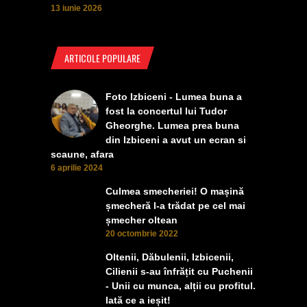
13 iunie 2026
ARTICOLE POPULARE
Foto Izbiceni - Lumea buna a
fost la concertul lui Tudor
Gheorghe. Lumea prea buna
din Izbiceni a avut un ecran si
scaune, afara
6 aprilie 2024
Culmea smecheriei! O mașină
șmecheră l-a trădat pe cel mai
șmecher oltean
20 octombrie 2022
Oltenii, Dăbulenii, Izbicenii,
Cilienii s-au înfrățit cu Puchenii
- Unii cu munca, alții cu profitul.
Iată ce a ieșit!