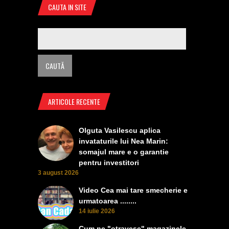
CAUTA IN SITE
ARTICOLE RECENTE
Olguta Vasilescu aplica
invataturile lui Nea Marin:
somajul mare e o garantie
pentru investitori
3 august 2026
Video Cea mai tare smecherie e
urmatoarea ........
14 iulie 2026
Cum ne "otravesc" magazinele