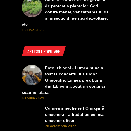
de protectia plantelor. Ceri
contra manei, vanzatoarea iti da
si insecticid, pentru dezvoltare,
etc
13 iunie 2026
ARTICOLE POPULARE
Foto Izbiceni - Lumea buna a
fost la concertul lui Tudor
Gheorghe. Lumea prea buna
din Izbiceni a avut un ecran si
scaune, afara
6 aprilie 2024
Culmea smecheriei! O mașină
șmecheră l-a trădat pe cel mai
șmecher oltean
20 octombrie 2022