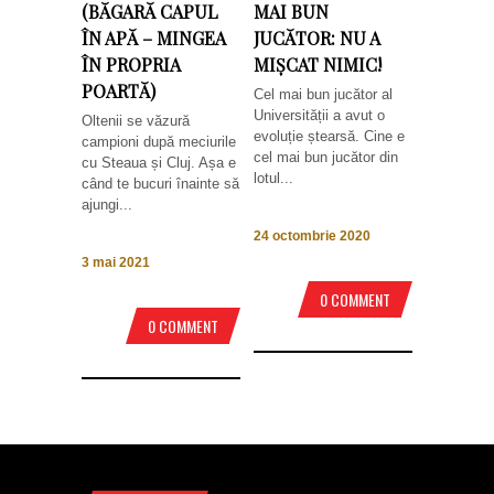
(BĂGARĂ CAPUL
MAI BUN
ÎN APĂ – MINGEA
JUCĂTOR: NU A
ÎN PROPRIA
MIȘCAT NIMIC!
POARTĂ)
Cel mai bun jucător al
Universității a avut o
Oltenii se văzură
evoluție ștearsă. Cine e
campioni după meciurile
cel mai bun jucător din
cu Steaua și Cluj. Așa e
lotul...
când te bucuri înainte să
ajungi...
24 octombrie 2020
3 mai 2021
0 COMMENT
0 COMMENT