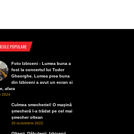
ICOLE POPULARE
Foto Izbiceni - Lumea buna a
fost la concertul lui Tudor
Gheorghe. Lumea prea buna
din Izbiceni a avut un ecran si
e, afara
ie 2024
Culmea smecheriei! O mașină
șmecheră l-a trădat pe cel mai
șmecher oltean
20 octombrie 2022
Oltenii, Dăbulenii, Izbicenii,