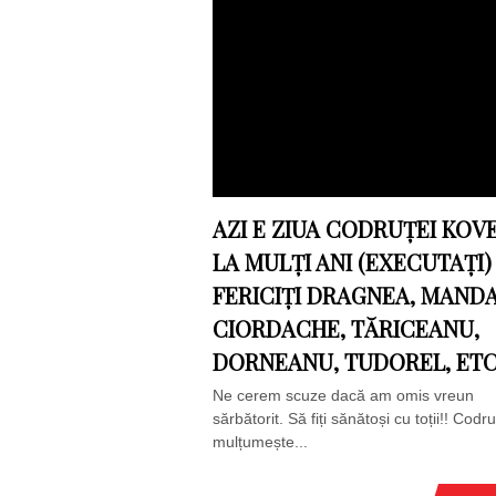
AZI E ZIUA CODRUȚEI KOVE
LA MULȚI ANI (EXECUTAȚI)
FERICIȚI DRAGNEA, MANDA
CIORDACHE, TĂRICEANU,
DORNEANU, TUDOREL, ETC
Ne cerem scuze dacă am omis vreun
sărbătorit. Să fiți sănătoși cu toții!! Codr
mulțumește...