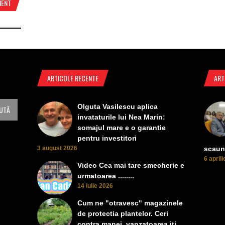
MENT
ARTICOLE RECENTE
ART
Olguta Vasilescu aplica
invataturile lui Nea Marin:
somajul mare e o garantie
pentru investitori
3 august 2026
scaun
6 april
Video Cea mai tare smecherie e
urmatoarea ........
14 iulie 2026
Cum ne "otravesc" magazinele
de protectia plantelor. Ceri
contra manei, vanzatoarea iti