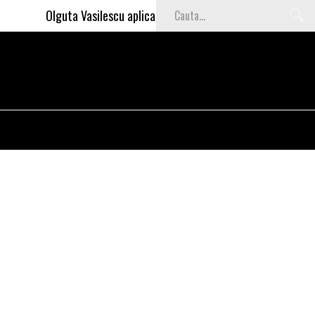
Olguta Vasilescu aplica invataturile lui Nea Marin: somajul m