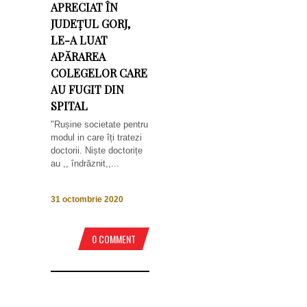
APRECIAT ÎN
JUDEȚUL GORJ,
LE-A LUAT
APĂRAREA
COLEGELOR CARE
AU FUGIT DIN
SPITAL
"Rușine societate pentru
modul in care îți tratezi
doctorii. Niște doctorițe
au ,, îndrăznit,,...
31 octombrie 2020
0 COMMENT