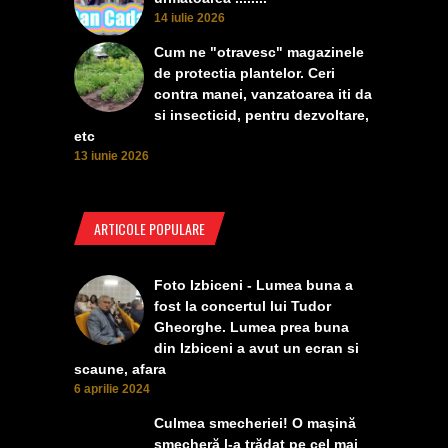
14 iulie 2026
Cum ne "otravesc" magazinele
de protectia plantelor. Ceri
contra manei, vanzatoarea iti da
si insecticid, pentru dezvoltare,
etc
13 iunie 2026
ARTICOLE POPULARE
Foto Izbiceni - Lumea buna a
fost la concertul lui Tudor
Gheorghe. Lumea prea buna
din Izbiceni a avut un ecran si
scaune, afara
6 aprilie 2024
Culmea smecheriei! O mașină
șmecheră l-a trădat pe cel mai