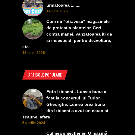
urmatoarea ........
14 iulie 2026
Cum ne "otravesc" magazinele
de protectia plantelor. Ceri
contra manei, vanzatoarea iti da
si insecticid, pentru dezvoltare,
etc
13 iunie 2026
ARTICOLE POPULARE
Foto Izbiceni - Lumea buna a
fost la concertul lui Tudor
Gheorghe. Lumea prea buna
din Izbiceni a avut un ecran si
scaune, afara
6 aprilie 2024
Culmea smecheriei! O mașină